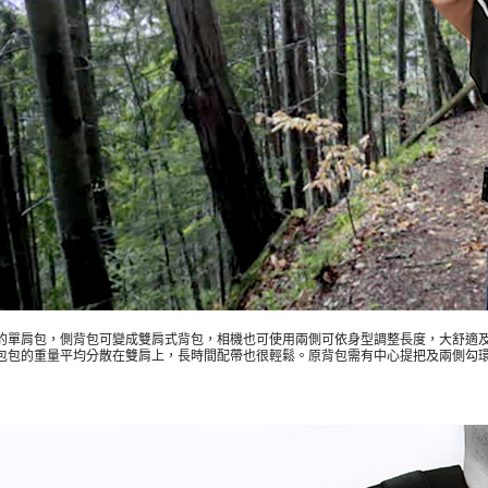
的單肩包，側背包可變成雙肩式背包，相機也可使用兩側可依身型調整長度，大舒適
包包的重量平均分散在雙肩上，長時間配帶也很輕鬆。原背包需有中心提把及兩側勾