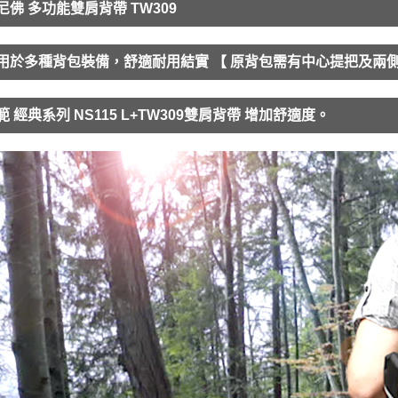
尼佛 多功能雙肩背帶 TW309
用於多種背包裝備，舒適耐用結實 【 原背包需有中心提把及兩
範 經典系列 NS115 L+TW309雙肩背帶 增加舒適度。