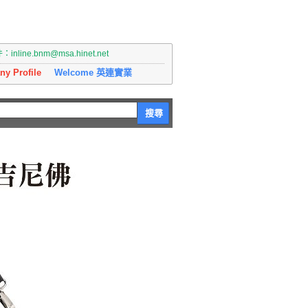
nline.bnm@msa.hinet.net
y Profile
Welcome 英連實業
搜尋