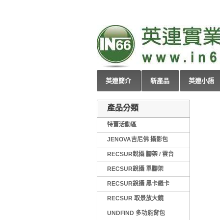
英連簡介
新產品
英連小語
產品分類
特賣活動區
JENOVA吉尼佛 攝影包
RECSUR銳攝 腳架 / 雲台
RECSUR銳攝 單腳架
RECSUR銳攝 黑卡縫卡
RECSUR 取景放大鏡
UNDFIND 多功能背包