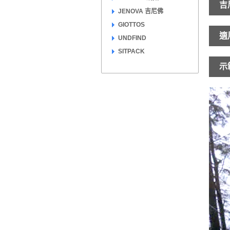
吉
JENOVA 吉尼佛
GIOTTOS
適
UNDFIND
SITPACK
示