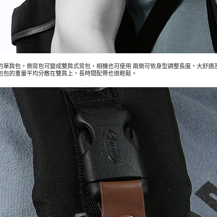
的單肩包，側背包可變成雙肩式背包，相機也可使用 兩側可依身型調整長度，大舒適
包包的重量平均分散在雙肩上，長時間配帶也很輕鬆。