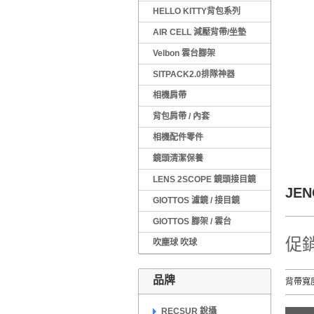
HELLO KITTY背包系列
AIR CELL 減壓背帶/坐墊
Velbon 雲台腳架
SITPACK2.0排隊神器
相機肩帶
背包肩帶 / 內套
相機配件零件
鏡頭清潔保養
LENS 2SCOPE 鏡頭接目鏡
JE
GIOTTOS 濾鏡 / 接目鏡
GIOTTOS 腳架 / 雲台
促銷
吹塵球 吹球
品牌
背帶寬度
RECSUR 銳攝