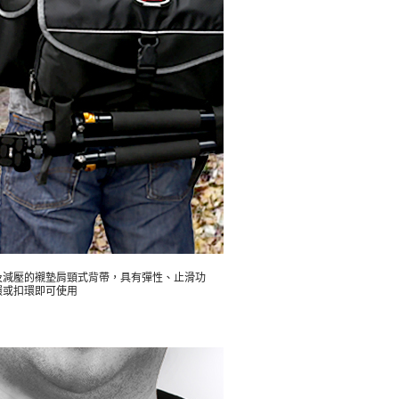
及減壓的襯墊肩頸式背帶，具有彈性、止滑功
環或扣環即可使用