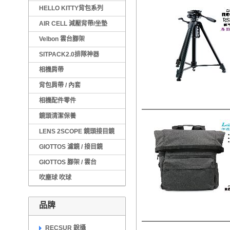
HELLO KITTY背包系列
AIR CELL 減壓背帶/坐墊
Velbon 雲台腳架
SITPACK2.0排隊神器
相機肩帶
背包肩帶 / 內套
相機配件零件
鏡頭清潔保養
LENS 2SCOPE 鏡頭接目鏡
GIOTTOS 濾鏡 / 接目鏡
GIOTTOS 腳架 / 雲台
吹塵球 吹球
品牌
RECSUR 銳攝