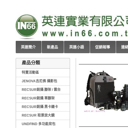
英連簡介
新產品
英連小語
促銷報導
連
產品分類
特賣活動區
JENOVA吉尼佛 攝影包
RECSUR銳攝 腳架 / 雲台
RECSUR銳攝 單腳架
RECSUR銳攝 黑卡縫卡
RECSUR 取景放大鏡
UNDFIND 多功能背包