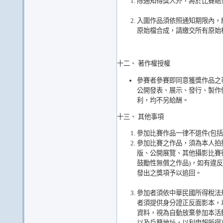
除通知得獎人外，將於比賽結束
入圍作品須依照通知期限內，繳交調
原始檔合成，請繳交所有原始
十二、 著作權授權
參賽者參賽即同意獲獎作品之
公開發表、展示、發行、製作
利，均不另給酬。
十三、 其他事項
參加比賽作品一律不退件(包括
參加比賽之作品，須為本人拍
版、公開展覽、其他攝影比賽
鼓勵性無償之作品)，如有違
發出之獎項予以追回。
參加者須依中華民國所得稅法規
者須提供身分證正反面影本，
資料，視為自動放棄參加本活
以及戶籍地址，以利申報所得