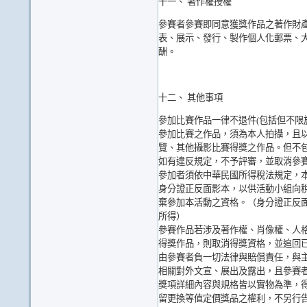
十一、 著作權授權
參賽者參賽即同意獲獎作品之著作財
表、展示、發行、製作個人化郵票、
酬。
十二、 其他事項
參加比賽作品一律不退件(包括但不限
參加比賽之作品，須為本人拍攝，且以
覽、其他攝影比賽得獎之作品。但不
如有違反規定，不予評審，並取消參
參加者須依中華民國所得稅法規定，本
身分證正反面影本，以供活動小組向
棄參加本活動之資格。（身分證正反面
所得）
參賽作品若涉及著作權、肖像權、人
得獎作品，則取消得獎資格，並追回
由參賽者負一切法律與賠償責任，與
相關對外文宣、展出及露出，且參賽
獎項詳細內容與規格皆以實物為準，
留更換等值定價獎品之權利，不另行