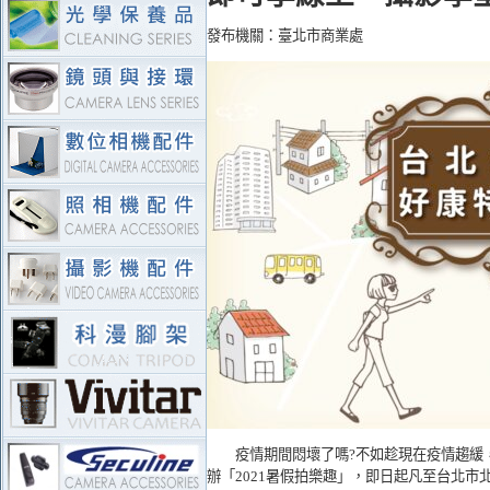
發布機關：臺北市商業處
疫情期間悶壞了嗎?不如趁現在疫情趨緩，到
辦「2021暑假拍樂趣」，即日起凡至台北