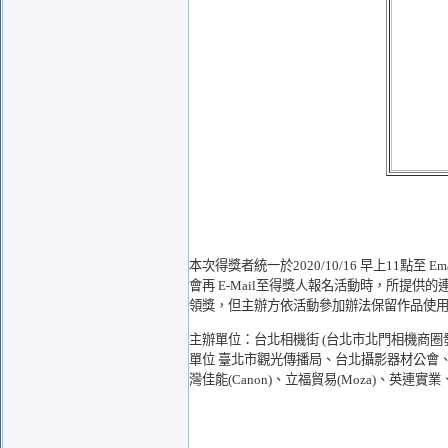
本次得獎者統一於2020/10/16 早上1
會再 E-Mail至得獎人報名活動時，所
領獎，但主辦方依活動參加辦法保留作品使
主辦單位：台北相機街 (台北市北門相機商圈
單位 臺北市觀光傳播局、台北攝影器材公會、臺北
灣佳能(Canon)、
立福貿易(Moza)
、英連實業