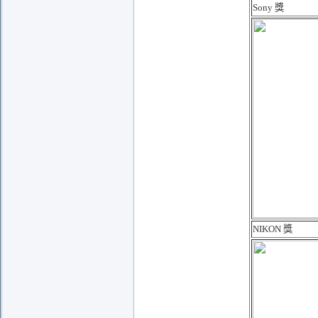
Sony 獎
NIKON 獎