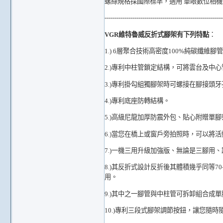
螺絲規格採國際標準，適用 單眼數位相機 
-----------------------------------------------------------
VGR維特魯威反折式腳架有下列特點
：
1.) 6層聚合技術高密度100%純碳纖維腳
2.)專利中柱管鎖定結構，可將雲台及中
3.)專利掛勾組獨腳架時可螺接在腳接頭
4.)專利底座防轉結構。
5.)高級尼龍加厚防震外包、貼心附贈單
6.)當您在橋上或窗戶旁拍照時，可以將
7.)一機三用升級加強版、無論是三腳用
8.)其反折式設計反折後其體積幾乎同等7
用。
9.)其中之一腳管與中柱管可拆卸組合成
10.)專利三段式腳架調節按鈕，讓您隨