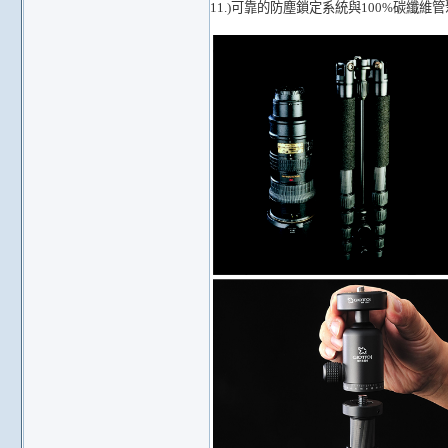
11.)可靠的防塵鎖定系統與100%碳纖