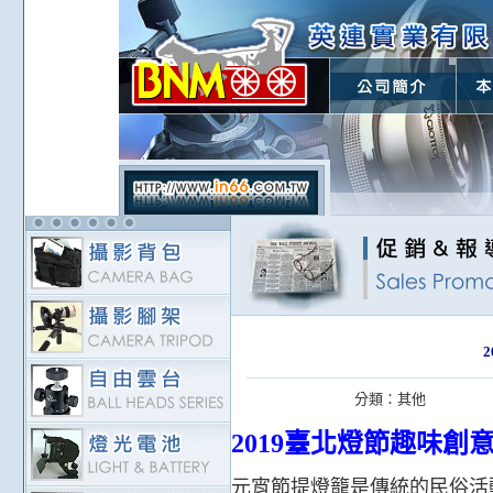
分類：
其他
2019臺北燈節趣味創意
元宵節提燈籠是傳統的民俗活