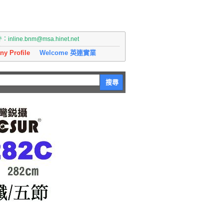
nline.bnm@msa.hinet.net
y Profile
Welcome 英連實業
搜尋