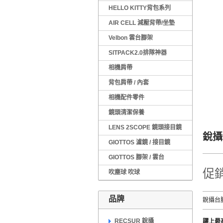
HELLO KITTY背包系列
AIR CELL 減壓背帶/坐墊
Velbon 雲台腳架
SITPACK2.0排隊神器
相機肩帶
背包肩帶 / 內套
相機配件零件
鏡頭清潔保養
LENS 2SCOPE 鏡頭接目鏡
銳攝
GIOTTOS 濾鏡 / 接目鏡
GIOTTOS 腳架 / 雲台
促銷
吹塵球 吹球
品牌
銳攝台腳
RECSUR 銳攝
躍上最