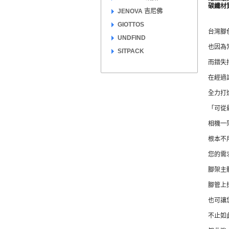
碳纖材
JENOVA 吉尼佛
GIOTTOS
台灣腳
UNDFIND
也因為
SITPACK
而錯失
在經過
全力打
「可從
相機一
根本不
您的需
腳架主
腳管上
也可讓
不止如