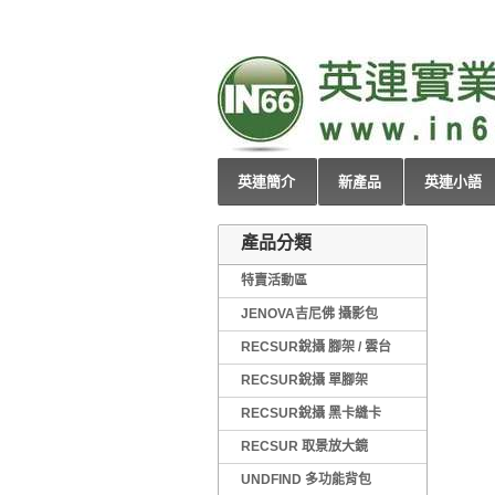
英連簡介
新產品
英連小語
產品分類
特賣活動區
JENOVA吉尼佛 攝影包
RECSUR銳攝 腳架 / 雲台
RECSUR銳攝 單腳架
RECSUR銳攝 黑卡縫卡
RECSUR 取景放大鏡
UNDFIND 多功能背包