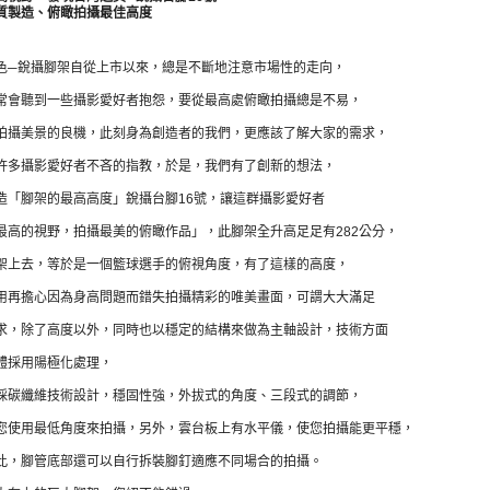
質製造、俯瞰拍攝最佳高度
色─銳攝腳架自從上市以來，總是不斷地注意市場性的走向，
常會聽到一些攝影愛好者抱怨，要從最高處俯瞰拍攝總是不易，
拍攝美景的良機，此刻身為創造者的我們，更應該了解大家的需求，
許多攝影愛好者不吝的指教，於是，我們有了創新的想法，
造
「腳架的最高高度」
銳攝台腳16號，讓這群攝影愛好者
最高的視野，拍攝最美的俯瞰作品」
，
此腳架全升高足足有282公分，
架上去，等於是一個籃球選手的俯視角度，有了這樣的高度，
用再擔心因為身高問題而錯失拍攝精彩的唯美畫面，可謂大大滿足
求，除了高度以外，同時也以穩定的結構來做為主軸設計，技術方面
體採用陽極化處理，
採碳纖維技術設計，穩固性強
，外拔式的角度、三段式的調節，
您使用最低角度來拍攝，另外，雲台板上有水平儀，使您拍攝能更平穩，
此，腳管底部還可以自行拆裝腳釘適應不同場合的拍攝。