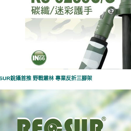
CSUR銳攝首推 野戰叢林 專業反折三腳架