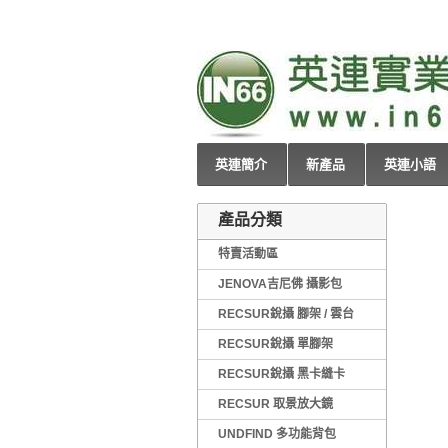
英連簡介
新產品
英連小語
產品分類
特賣活動區
JENOVA吉尼佛 攝影包
RECSUR銳攝 腳架 / 雲台
RECSUR銳攝 單腳架
RECSUR銳攝 黑卡縫卡
RECSUR 取景放大鏡
UNDFIND 多功能背包