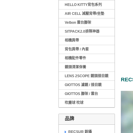
HELLO KITTY背包系列
AIR CELL 減壓背帶/坐墊
Velbon 雲台腳架
SITPACK2.0排隊神器
相機肩帶
背包肩帶 / 內套
相機配件零件
鏡頭清潔保養
LENS 2SCOPE 鏡頭接目鏡
RE
GIOTTOS 濾鏡 / 接目鏡
GIOTTOS 腳架 / 雲台
吹塵球 吹球
品牌
RECSUR 銳攝