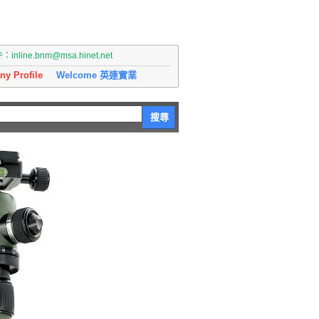
nline.bnm@msa.hinet.net
y Profile
Welcome 英連實業
搜尋