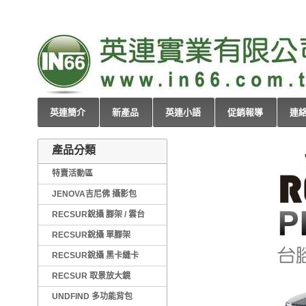
英連簡介
新產品
英連小語
促銷報導
連
產品分類
特賣活動區
JENOVA吉尼佛 攝影包
RECSUR銳攝 腳架 / 雲台
RECSUR銳攝 單腳架
RECSUR銳攝 黑卡縫卡
RECSUR 取景放大鏡
UNDFIND 多功能背包