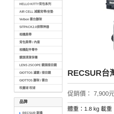
HELLO KITTY背包系列
AIR CELL 減壓背帶/坐墊
Velbon 雲台腳架
SITPACK2.0排隊神器
相機肩帶
背包肩帶 / 內套
相機配件零件
鏡頭清潔保養
LENS 2SCOPE 鏡頭接目鏡
RECSUR台
GIOTTOS 濾鏡 / 接目鏡
GIOTTOS 腳架 / 雲台
吹塵球 吹球
促銷價： 7,900
品牌
體重：1.8 kg 載
RECSUR 銳攝