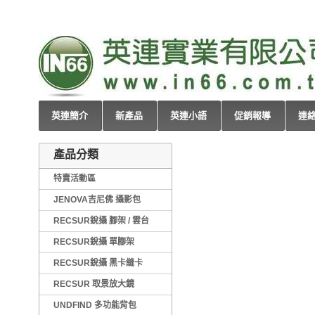
英連簡介
新產品
英連小語
促銷報導
連
產品分類
特賣活動區
JENOVA吉尼佛 攝影包
RECSUR銳攝 腳架 / 雲台
RECSUR銳攝 單腳架
RECSUR銳攝 黑卡縫卡
RECSUR 取景放大鏡
UNDFIND 多功能背包