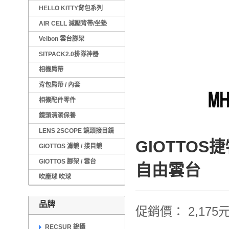
HELLO KITTY背包系列
AIR CELL 減壓背帶/坐墊
Velbon 雲台腳架
SITPACK2.0排隊神器
相機肩帶
背包肩帶 / 內套
相機配件零件
鏡頭清潔保養
LENS 2SCOPE 鏡頭接目鏡
GIOTTOS
GIOTTOS 濾鏡 / 接目鏡
GIOTTOS 腳架 / 雲台
自由雲台
吹塵球 吹球
品牌
促銷價： 2,175
RECSUR 銳攝